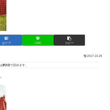
はてブ
LINE
コピー
2017.10.26
は
約3分
で読めます。
。