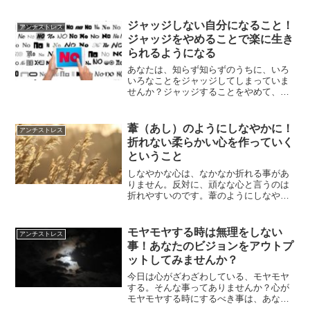
いて、解説していきます。
ジャッジしない自分になること！
アンチストレス
ジャッジをやめることで楽に生き
られるようになる
あなたは、知らず知らずのうちに、いろ
いろなことをジャッジしてしまっていま
せんか？ジャッジすることをやめて、フ
ラットな心で生きられるようになること
で、楽に生きることができるようになり
ます。ジャッジをやめることで得られる
葦（あし）のようにしなやかに！
アンチストレス
ことについてです。
折れない柔らかい心を作っていく
ということ
しなやかな心は、なかなか折れる事があ
りません。反対に、頑なな心と言うのは
折れやすいのです。葦のようにしなやか
にという言葉がありますが、まったくそ
の通りなのです。人生も、心をしなやか
に持って生きることの大切さについてで
モヤモヤする時は無理をしない
アンチストレス
す。
事！あなたのビジョンをアウトプ
ットしてみませんか？
今日は心がざわざわしている、モヤモヤ
する。そんな事ってありませんか？心が
モヤモヤする時にするべき事は、あなた
の頭の中、そして心の中をすべて吐き出