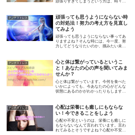
頑張りすぎてしまうという方は、時々立
ち止まる事、その場から離れてみる事を
意識してみる事で、より一層進んでいく
方法をご紹介します。
頑張っても思うようにならない時
アンチストレス
の対処法！努力の考え方を見直し
てみよう
頑張っても思うようにならない事ってあ
りますよね？そんな時には、今一度、努
力してどうなりたいのか、掴みたい未来
について考え直してみてください。そし
て、努力の考え方を見直してみる事で、
人生思い通りの方向に進んで行ける可能
心と体は繋がっているというこ
アンチストレス
性が高くなるはずです。
と！あなたの心の声を聞いてみま
せんか？
心と体は繋がっています。今何を食べた
いかによっても、今あなたの心がどんな
状態にあるのかがわかったりもします。
体に良くないものを食べたい時のあなた
の心の状態、体に良いものを食べたいと
思うときのあなたの心の状態について、
心配は栄養にも癒しにもならな
アンチストレス
ご紹介します。
い！今できることをしよう
心配や不安というのは、栄養にも癒しに
もならないなんて言われています。言わ
れてみるとそうですよね？心配や不安に
襲われてしまったらまずするべきこと