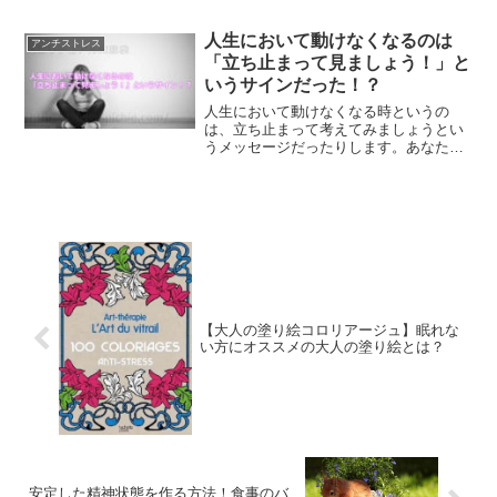
してみる事です。あなたの心の中を、ビ
ジョンボードにアウトプットしてみませ
人生において動けなくなるのは
アンチストレス
か？
「立ち止まって見ましょう！」と
いうサインだった！？
人生において動けなくなる時というの
は、立ち止まって考えてみましょうとい
うメッセージだったりします。あなたに
起こることは、すべて意味があることで
す。今日は動くのは嫌だという時は、一
旦立ち止まって考えてみる時間を作って
みませんか？
【大人の塗り絵コロリアージュ】眠れな
い方にオススメの大人の塗り絵とは？
安定した精神状態を作る方法！食事のバ