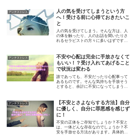
は、今目の前のことに取り組むというこ
とです。心配や不安から解放される方法
人の気を受けてしまうという方
アンチストレス
とは？
へ！受ける前に心得ておきたいこ
と
人の気を受けてしまう。そんな方は、人
の体を触ったり、人のお話を聞いたりさ
れるセラピストの方々に多いはずです。
そんな方々は、どうしたら人の気を受け
ないようにすることができるのでしょう
か？受ける前に、対策しておくべきこと
不安や心配は完全に手放さなくて
アンチストレス
についてご紹介していきます。
もいい！？受け入れてあげること
で状況は変わる
誰であっても、不安だったり心配事って
あるものです。そんな気持ちを手放そう
とすると、余計に不安になってしまう事
も多々有ります。そういう時は、受け入
れてあげる事で状況は変わったりしま
す。不安や心配ごとができた時どうすれ
【不安とさよならする方法】自分
アンチストレス
ばいいのかについて解説します。
に優しく、自分に罪悪感を感じず
に！
不安の正体をご存知でしょうか？不安と
は、一体どんな存在なのでしょうか？不
安を手放せる方法があります。具体的
に、不安を手放していくための方法につ