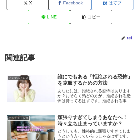
X
Facebook
はてブ
LINE
コピー
rei
関連記事
誰にでもある「拒絶される恐怖」
アンチストレス
を克服するための方法
あなたには、拒絶される恐怖はあります
か？おそらく殆どの方が、拒絶される恐
怖は持ってるはずです。拒絶される事
で、自分が否定されたのかと感じてしま
うはずです。拒絶される恐怖を克服する
事で、人生もっと楽に生きる事ができる
頑張りすぎてしまうあなたへ！
アンチストレス
ようになります。
時々立ち止まっていますか？
どうしても、性格的に頑張りすぎてしま
うという方っていらっしゃるはずです。