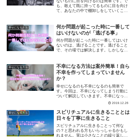
ないものに目を向けるのは簡単です。で
も、敢えて既に持ってるものに目を向け
て、あなたの中で棚卸しをしていくこと
で新しいあなたに生まれ変わることがで
きるようになります。自分のうち側に目
を向けることで、人生変える方法です。
何か問題が起こった時に一番して
幸せになる方法
はいけないのが「逃げる事」
何か問題が起こった時に一番してはいけ
ないのは、逃げることです。逃げること
で、その場では解決します。しかしなが
ら、逃げてもずっと引きずってしまうこ
とになってしまうものなのです。一番し
てはいけない逃げることについて、解説
不幸になる方法は案外簡単！自ら
幸せになる方法
します。
不幸を作ってしまっていません
か？
幸せになるのも不幸になるのも簡単で
す。今回は、不幸になってしまう行動に
ついて解説していきます。不幸になって
しまうのには理由があるからです。自ら
2019.12.26
不幸を作るのをやめて幸せな人生を送り
ませんか？
スピリチュアルに生きることとは
幸せになる方法
日々を丁寧に生きること
スピリチュアルに生きることって何な
の？と思われる方もいらっしゃるかもし
れません。実は小さなことの繰り返し