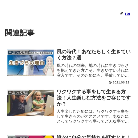
rei
関連記事
風の時代！あなたらしく生きてい
幸せになる方法
く方法７選
風の時代の到来。地の時代に生きづらさ
を抱えてきた方こそ、生きやすい時代に
突入です。そのためにも、手放していく
必要があるものはどんどん手放していく
2021.06.12
必要があります。あなたらしく生きてい
く方法７選についてご紹介します。
ワクワクする事をして生きる方
幸せになる方法
法！人生楽しむ方法をご存じです
か？
人生楽しむためには、ワクワクする事を
して生きるのがオススメです。あなたに
とってワクワクする事ってどんな事です
か？ワクワクする事をしていく事で、
色々な事を引き寄せられるようにもなり
ます。心のブレーキを外すだけで、簡単
誰かに自分の気持ちを話すとき！