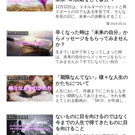
12月22日は、エネルギーのリセットと再
スタートの日でもある冬至です。そんな
冬至の日に、未来への決断をすることで
新しい春分を迎えることができます。冬
2019.05.31
至の日に大切になってくることが決断を
することです。冬至の日にするべきこと
辛くなった時は「未来の自分」か
アンチストレス
についてご紹介します。
らメッセージをもらってみません
か？
生きている中で辛くなってしまった時
は、未来の自分からメッセージをもらっ
てみませんか？すでになりたい自分、あ
りたい姿を実現している未来の自分から
のメッセージは、心に響くメッセージと
なるでしょう。
「期限なんてない」様々な人生の
幸せになる方法
かたちについて
人生において、何歳までにこれをしなき
ゃとい期限なんてありません。それを教
えてくれる動画が、「SK-II」が作成した
キャンペーン動画なのです。誰かに決め
られた期限なんてないんだということに
ついて、ご紹介します。
ないものに目を向けるのではなく
幸せになる方法
今までの人生で得てきたものに目
を向けること