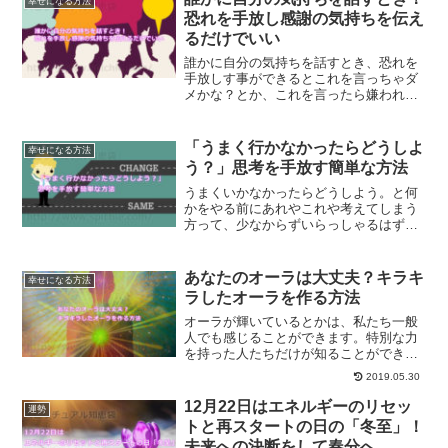
幸せになる方法
にワクワクする人生を生きられます。
恐れを手放し感謝の気持ちを伝え
るだけでいい
誰かに自分の気持ちを話すとき、恐れを
手放しす事ができるとこれを言っちゃダ
メかな？とか、これを言ったら嫌われち
ゃうかな？などという不安を感じなくな
ります。恐れを手放し、感謝の気持ちを
伝えることについてご紹介します。
「うまく行かなかったらどうしよ
幸せになる方法
う？」思考を手放す簡単な方法
うまくいかなかったらどうしよう。と何
かをやる前にあれやこれや考えてしまう
方って、少なからずいらっしゃるはずで
す。そんな方は、もしかしたら賢すぎる
がためかもしれませんね。うまくいかな
かったらどうしよう思考を簡単に手放す
あなたのオーラは大丈夫？キラキ
幸せになる方法
方法をご紹介します。
ラしたオーラを作る方法
オーラが輝いているとかは、私たち一般
人でも感じることができます。特別な力
を持った人たちだけが知ることができる
訳ではありません。今回は、キラキラし
2019.05.30
たオーラを作る方法についてご紹介しま
す。
12月22日はエネルギーのリセッ
運勢
トと再スタートの日の「冬至」！
未来への決断をして春分へ