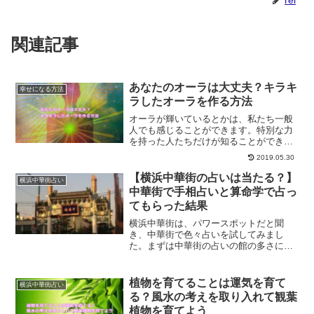
rei
関連記事
あなたのオーラは大丈夫？キラキ
幸せになる方法
ラしたオーラを作る方法
オーラが輝いているとかは、私たち一般
人でも感じることができます。特別な力
を持った人たちだけが知ることができる
訳ではありません。今回は、キラキラし
2019.05.30
たオーラを作る方法についてご紹介しま
す。
【横浜中華街の占いは当たる？】
横浜中華街占い
中華街で手相占いと算命学で占っ
てもらった結果
横浜中華街は、パワースポットだと聞
き、中華街で色々占いを試してみまし
た。まずは中華街の占いの館の多さに驚
きを隠せませんでした。そして中華街の
占いは当たるの？
植物を育てることは運気を育て
横浜中華街占い
る？風水の考えを取り入れて観葉
植物を育てよう