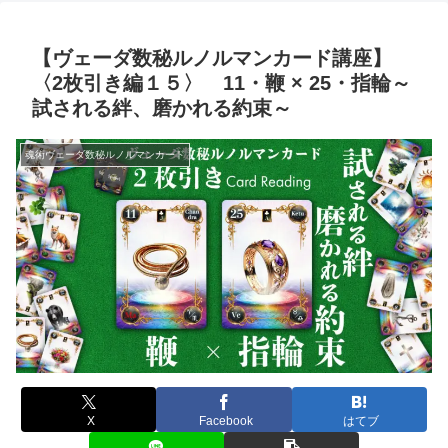
【ヴェーダ数秘ルノルマンカード講座】
〈2枚引き編１５〉 11・鞭 × 25・指輪～
試される絆、磨かれる約束～
魂術ヴェーダ数秘ルノルマンカード
X
Facebook
はてブ