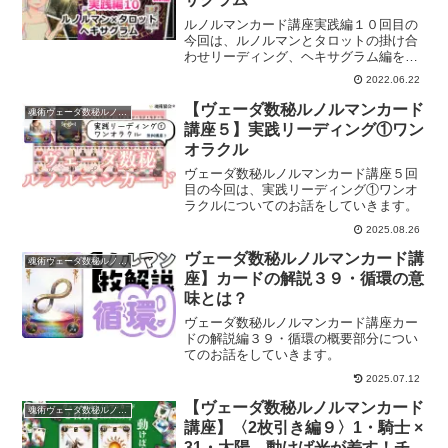
ルノルマンカード講座実践編１０回目の
今回は、ルノルマンとタロットの掛け合
わせリーディング、ヘキサグラム編をお
届けします。
2022.06.22
【ヴェーダ数秘ルノルマンカード
魂術ヴェーダ数秘ルノルマンカード
講座５】実践リーディング①ワン
オラクル
ヴェーダ数秘ルノルマンカード講座５回
目の今回は、実践リーディング①ワンオ
ラクルについてのお話をしていきます。
2025.08.26
ヴェーダ数秘ルノルマンカード講
魂術ヴェーダ数秘ルノルマンカード
座】カードの解説３９・循環の意
味とは？
ヴェーダ数秘ルノルマンカード講座カー
ドの解説編３９・循環の概要部分につい
てのお話をしていきます。
2025.07.12
【ヴェーダ数秘ルノルマンカード
魂術ヴェーダ数秘ルノルマンカード
講座】〈2枚引き編９〉1・騎士 ×
31・太陽 動けば光が差す！チャ