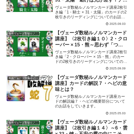
ンスは待つより迎えに行くもの
ヴェーダ数秘ルノルマンカード講座2枚引
き編「1・騎士 × 31・太陽」のカードの2
枚引きのリーディングについてのお話を
していきます。
2025.09.03
【ヴェーダ数秘ルノルマンカード
魂術ヴェーダ数秘ルノルマンカード
講座】〈2枚引き編１０〉2・クロ
ーバー × 15・熊～思わず「つい
てる！」と口にしたくなる時～
ヴェーダ数秘ルノルマンカード講座2枚引
き編「2・クローバー × 15・熊」のカー
ドの2枚引きのリーディングについてのお
話をしていきます。
2025.09.09
【ヴェーダ数秘ルノルマンカード
魂術ヴェーダ数秘ルノルマンカード
講座】カードの解説７・ヘビの意
味とは？
ヴェーダ数秘ルノルマンカード講座カー
ドの解説編７・ヘビの概要部分について
のお話をしていきます。
2025.05.03
【ヴェーダ数秘ルノルマンカード
魂術ヴェーダ数秘ルノルマンカード
講座】〈2枚引き編１４〉～6・雲
× 33・鍵～不安の霧の中にこそ、