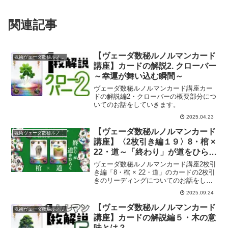
関連記事
【ヴェーダ数秘ルノルマンカード
魂術ヴェーダ数秘ルノルマンカード
講座】カードの解説2. クローバー
～幸運が舞い込む瞬間～
ヴェーダ数秘ルノルマンカード講座カー
ドの解説編2・クローバーの概要部分につ
いてのお話をしていきます。
2025.04.23
【ヴェーダ数秘ルノルマンカード
魂術ヴェーダ数秘ルノルマンカード
講座】〈2枚引き編１９〉8・棺 ×
22・道～「終わり」が道をひらく
～
ヴェーダ数秘ルノルマンカード講座2枚引
き編「8・棺 × 22・道」のカードの2枚引
きのリーディングについてのお話をして
いきます。
2025.09.24
【ヴェーダ数秘ルノルマンカード
魂術ヴェーダ数秘ルノルマンカード
講座】カードの解説編５・木の意
味とは？