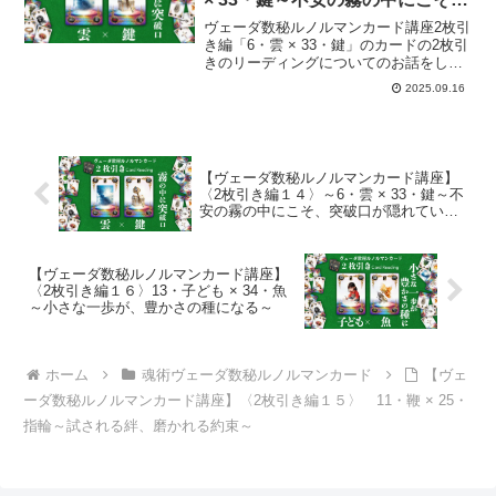
突破口が隠れている～
ヴェーダ数秘ルノルマンカード講座2枚引
き編「6・雲 × 33・鍵」のカードの2枚引
きのリーディングについてのお話をして
いきます。
2025.09.16
【ヴェーダ数秘ルノルマンカード講座】
〈2枚引き編１４〉～6・雲 × 33・鍵～不
安の霧の中にこそ、突破口が隠れている
～
【ヴェーダ数秘ルノルマンカード講座】
〈2枚引き編１６〉13・子ども × 34・魚
～小さな一歩が、豊かさの種になる～
ホーム
魂術ヴェーダ数秘ルノルマンカード
【ヴェ
ーダ数秘ルノルマンカード講座】〈2枚引き編１５〉 11・鞭 × 25・
指輪～試される絆、磨かれる約束～