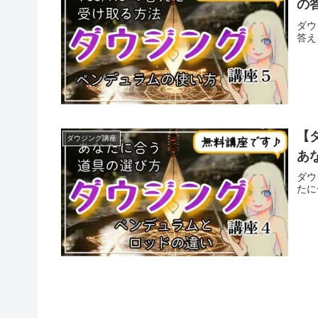
の
ダウ
答え
【
ダウジング講座
あ
ダウ
たに