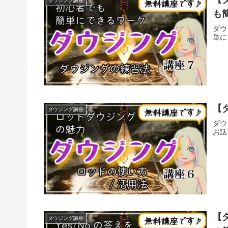
ダウジング講座
も
ダウ
単に
【
ダウジング講座
ダウ
お話
【
ダウジング講座