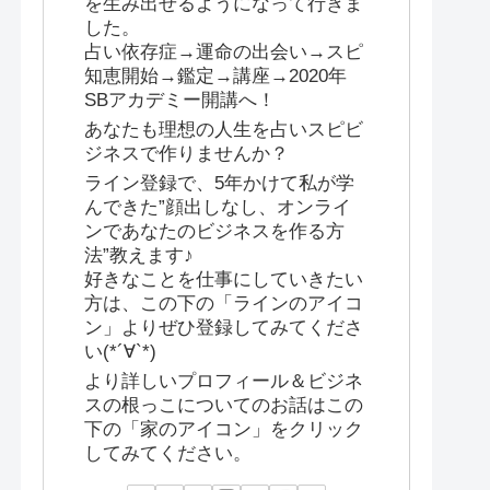
を生み出せるようになって行きま
した。
占い依存症→運命の出会い→スピ
知恵開始→鑑定→講座→2020年
SBアカデミー開講へ！
あなたも理想の人生を占いスピビ
ジネスで作りませんか？
ライン登録で、5年かけて私が学
んできた”顔出しなし、オンライ
ンであなたのビジネスを作る方
法”教えます♪
好きなことを仕事にしていきたい
方は、この下の「ラインのアイコ
ン」よりぜひ登録してみてくださ
い(*´∀`*)
より詳しいプロフィール＆ビジネ
スの根っこについてのお話はこの
下の「家のアイコン」をクリック
してみてください。