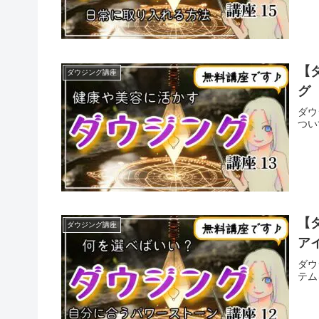
【
ダウジング講座
グ
ダウ
つい
【
ダウジング講座
ア
ダウ
テム