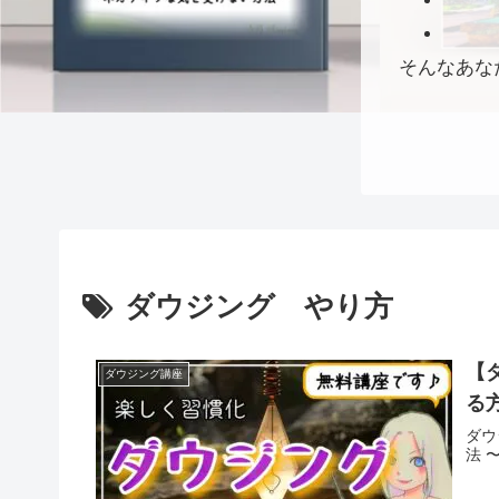
そんなあな
ダウジング やり方
【
ダウジング講座
る
ダウ
法 