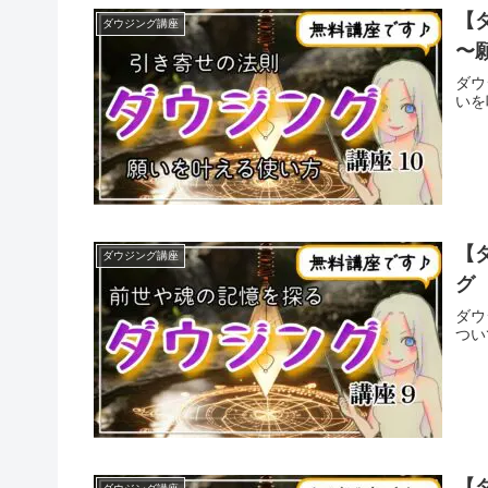
【
ダウジング講座
〜
ダウ
いを
【
ダウジング講座
グ
ダウ
つい
【