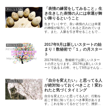
どん自由になっていく方法をご紹介しま
す。
「表情の練習をしてみること」生
幸せになる方法
き生きした表情の人には幸運が舞
い降りるということ
生きていく中で、良い表情の人には幸運
の神様が味方してくれると言われていま
す。また、人脈を引き寄せることもでき
るようになります。表情の練習をしてみ
ることで人生変えることができるという
事についてご紹介します。
2017年9月は新しいスタートの始
幸せになる方法
まり！数秘術で「１」の月スター
ト
2017年9月は、数秘術では新しいスター
トの月となります。2017年は新しいスタ
ートである１の年、そして9月はそんな中
で新しいスタートの月なのです。1年に１
回の新しいスタートの月に、あなたの未
来に向けてアファメーションしてみませ
「自分を変えたい」と思ってる人
幸せになる方法
んか？
が絶対知っておくべきこと！変わ
れたと気づくタイミング
自分を変えたいと思ってる人が、行動を
起こす前に知っておくべき事実がありま
す。これを知ってるかどうかで、挫折す
るかしないかが決まると言っても過言で