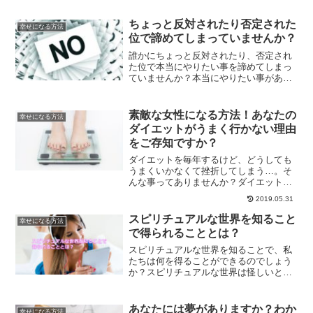
はありません。自分が変わったことに気
づくタイミングについて、ご紹介しま
ちょっと反対されたり否定された
幸せになる方法
す。
位で諦めてしまっていませんか？
誰かにちょっと反対されたり、否定され
た位で本当にやりたい事を諦めてしまっ
ていませんか？本当にやりたい事がある
のなら、ちょっとの反対位では諦めてし
まってはもったいないです。後悔しない
ためにも、やりぬいていきませんか？
素敵な女性になる方法！あなたの
幸せになる方法
ダイエットがうまく行かない理由
をご存知ですか？
ダイエットを毎年するけど、どうしても
うまくいかなくて挫折してしまう…。そ
んな事ってありませんか？ダイエットが
うまくいかないのには、理由がありま
2019.05.31
す。ダイエットするための理由を、他人
からの評価にしてしまうとうまくいかな
スピリチュアルな世界を知ること
幸せになる方法
くなってしまうのです。ダイエットが成
で得られることとは？
功する方法です。
スピリチュアルな世界を知ることで、私
たちは何を得ることができるのでしょう
か？スピリチュアルな世界は怪しいと言
われたりもしますが、実際のところどう
なのでしょうか？スピリチュアルを知る
ことで得られることについて解説しま
あなたには夢がありますか？わか
幸せになる方法