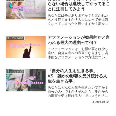
す。
らない場合は継続してやってるこ
とに注目してみよう
あなたには夢がありますか？と聞かれた
らどう答えますか？大人になって夢は無
くなってしまったと思いますか？夢を見
るだけで、世界は変わります。わからな
い場合には、継続してやっていることに
も注目してみてください。
アファメーションが効果的だと言
幸せになる方法
われる最大の理由って何？
アファメーションは、お願い事とは少し
違い、自分自身への宣言になります。具
体的なアファメーションの方法につい
て、また、なぜアファメーションが効果
的だと言われてるのか？その理由を解説
します。
「自分の人生を生きる事」
幸せになる方法
VS「誰かの影響を受け続ける人
生を生きる事」
あなたはどんな人生を生きたいですか？
自分の人生ですか？それとも、誰かから
の影響を受け続ける人生でしょうか？ど
う生きたいか？決めることで、望む人生
2019.10.22
を生きる方法について解説します。