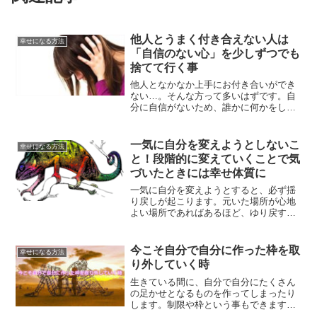
他人とうまく付き合えない人は
幸せになる方法
「自信のない心」を少しずつでも
捨てて行く事
他人となかなか上手にお付き合いができ
ない…。そんな方って多いはずです。自
分に自信がないため、誰かに何かをして
あげなきゃ嫌われてしまう…。そんな心
になってしまうのです。自分に自信を持
つ事、そして自分自身が幸せだと感じる
一気に自分を変えようとしないこ
幸せになる方法
事をしていく事が、幸せな人生を送る秘
と！段階的に変えていくことで気
訣なのです。
づいたときには幸せ体質に
一気に自分を変えようとすると、必ず揺
り戻しが起こります。元いた場所が心地
よい場所であればあるほど、ゆり戻す力
は大きくなります。それでは、どうやっ
て自分を変えていけばいいのでしょう
か？自分を変えていく方法について、解
今こそ自分で自分に作った枠を取
幸せになる方法
説します。
り外していく時
生きている間に、自分で自分にたくさん
の足かせとなるものを作ってしまったり
します。制限や枠という事もできます
ね。これらを取り除いていく事で、どん