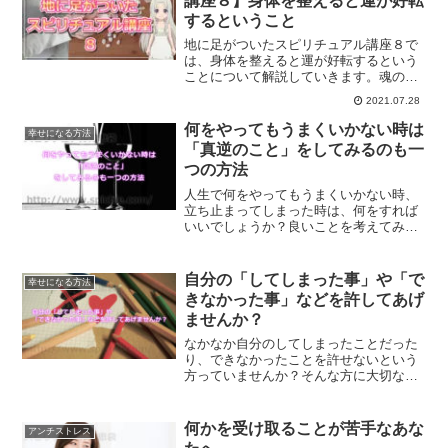
講座８】身体を整えると運が好転
するということ
地に足がついたスピリチュアル講座８で
は、身体を整えると運が好転するという
ことについて解説していきます。魂の入
れ物である体の整え方とは？
2021.07.28
何をやってもうまくいかない時は
幸せになる方法
「真逆のこと」をしてみるのも一
つの方法
人生で何をやってもうまくいかない時、
立ち止まってしまった時は、何をすれば
いいでしょうか？良いことを考えてみる
と言っても無理な時は、今やってること
と真逆のことをしてみることも一つの方
法です。
自分の「してしまった事」や「で
幸せになる方法
きなかった事」などを許してあげ
ませんか？
なかなか自分のしてしまったことだった
り、できなかったことを許せないという
方っていませんか？そんな方に大切なの
は、自分を許してあげること、そして受
け入れることなのです。自分を許すこと
で変わる未来について、ご紹介します。
何かを受け取ることが苦手なあな
アンチストレス