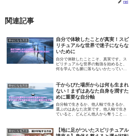
rei
関連記事
自分で体験したことが真実！スピ
幸せになる方法
リチュアルな世界で迷子にならな
いために
自分で体験したことこそ、真実です。ス
ピリチュアルな世界の勉強を始めると、
何を学んでも腑に落ちないかたっている
かもしれません。その理由は、学ぶだけ
で自分で実践していないからです。実践
してみると、真実に気づくことができる
干からびた場所からは何も生まれ
幸せになる方法
はずです。
ない！まずはあなた自身を潤すた
めに重要な自分軸
自分軸で生きるか、他人軸で生きるか、
選ぶのはあなた次第です。他人軸で生き
ていると、どんどん他人から奪うことに
なり、自分軸で生きていくとどんどん与
えられるようになります。あなたはどん
な人生を歩みたいですか？
【地に足がついたスピリチュアル
幸せになる方法