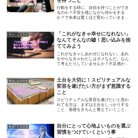
を持つこと
行動をする時に、自信を持つことができ
るのか？不安を感じながら何かをする
か？で未来は驚くほど変わっていきま
す。それには理由があります。なぜ自信
を持つだけで未来は変わるのか？
「これがなきゃ幸せになれない」
幸せになる方法
なんてそんなの嘘！思い込みを捨
ててみよう
これがなきゃしあわせになれない。あれ
をやらなきゃわたしはダメなんだ。なん
て考えたりしていませんか？不足感から
は、しあわせを感じることなんてできま
せん。思い込みを捨てることの大切さに
ついてご紹介します。
土台を大切に！スピリチュアルな
幸せになる方法
変容を遂げたい方がまず意識する
こと
スピリチュアルな変容を遂げたいと思わ
れてる方は、まずは土台をしっかりする
こと、基礎をきちんと整えていくことが
大切になってきます。変わりたいと思っ
た時にまずするべきこととは？
自分にとって心地よいものを選ぶ
幸せになる方法
習慣をつけていくという事