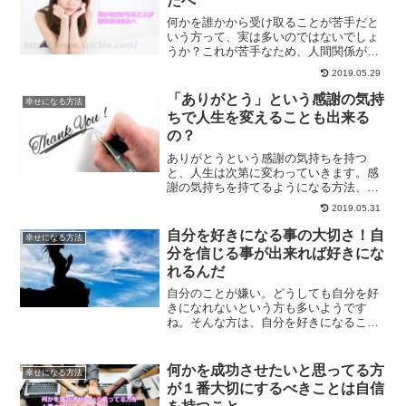
たへ
何かを誰かから受け取ることが苦手だと
いう方って、実は多いのではないでしょ
うか？これが苦手なため、人間関係がギ
クシャクしてしまうこともあったりしま
2019.05.29
す。なぜあなたは受け取ることができな
いのでしょうか？
「ありがとう」という感謝の気持
幸せになる方法
ちで人生を変えることも出来る
の？
ありがとうという感謝の気持ちを持つ
と、人生は次第に変わっていきます。感
謝の気持ちを持てるようになる方法、そ
して、人生を良い方向に変えて行く方
2019.05.31
法、自分の波長を上げて良い波長の方々
と出会う方法についてご紹介していきま
自分を好きになる事の大切さ！自
幸せになる方法
す。
分を信じる事が出来れば好きにな
れるんだ
自分のことが嫌い。どうしても自分を好
きになれないという方も多いようです
ね。そんな方は、自分を好きになること
ができれば人生変わります。どうすれば
自分自身のことを好きになることができ
るのかについて、解説していきます。
何かを成功させたいと思ってる方
幸せになる方法
が１番大切にするべきことは自信