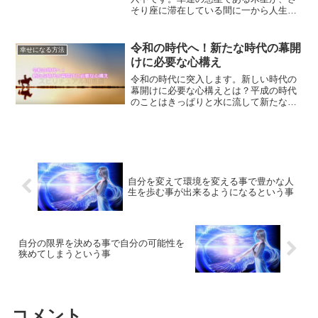
そり座に滞在している間に一から人生を
やり直してみることも可能です。死と再
生の冥王星の力を借りて人生をやり直
し、ハッピーに生きる方法をご紹介しま
令和の時代へ！新たな時代の幕開
幸せになる方法
す。
けに必要な心構え
令和の時代に突入します。新しい時代の
幕開けに必要な心構えとは？平成の時代
のことはきっぱりと水に流して新たな気
持ちで令和の時代に臨むことが大切なの
です。令和の時代に向けての心構えにつ
いてご紹介します。
自分を変えて環境を変える事で豊かな人
生を歩む事が出来るようになるという事
自分の限界を決める事で自分の可能性を
狭めてしまうという事
コメント