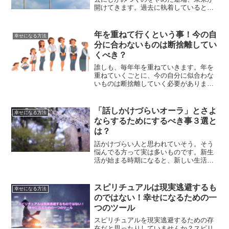
開けてきます。過去に執着していると、
未来は出てこなくなるのです。未来は選
べるんだということについて、解説して
いきます。
年を重ねて行くという事！今の自
幸せになる方法
分に合わないものは断捨離してい
くべき？
誰しも、毎年年を重ねていきます。年を
重ねていくごとに、今の自分に似合わな
いものは断捨離していく必要がありま
す。素敵な女性になるためにも、上手に
年を重ねていく方法について、ご紹介し
ていきます。
「話しかけづらいオーラ」とさよ
幸せになる方法
ならするためにするべき事３選と
は？
話かけづらい人と思われていそう。そう
悩んでる方って実は多いものです。新生
活が始まる時期になると、新しい生活が
始まるのが不安でたまらないと思われて
る方も多いはずです。そんな方へ、話か
けづらいオーラとさよならする方法をご
スピリチュアルは現実逃避するも
幸せになる方法
紹介します。
のではない！幸せになるための一
つのツール
スピリチュアルを現実逃避するための存
在だと思ったりしていませんか？スピリ