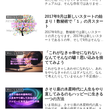
チュアルは、そんな存在ではありませ
ん。依存してはダメになるものです。幸
せになるための一つのツールとしてスピ
リチュアルを考えていくことが大切なの
2017年9月は新しいスタートの始
幸せになる方法
です。
まり！数秘術で「１」の月スター
ト
2017年9月は、数秘術では新しいスター
トの月となります。2017年は新しいスタ
ートである１の年、そして9月はそんな中
で新しいスタートの月なのです。1年に１
回の新しいスタートの月に、あなたの未
来に向けてアファメーションしてみませ
「これがなきゃ幸せになれない」
幸せになる方法
んか？
なんてそんなの嘘！思い込みを捨
ててみよう
これがなきゃしあわせになれない。あれ
をやらなきゃわたしはダメなんだ。なん
て考えたりしていませんか？不足感から
は、しあわせを感じることなんてできま
せん。思い込みを捨てることの大切さに
ついてご紹介します。
さそり座の木星時代に人生をやり
幸せになる方法
直してみるのもハッピーに生きる
一つの方法
いま現在は、さそり座の木星時代の真っ
只中です。幸運の惑星である木星が、さ