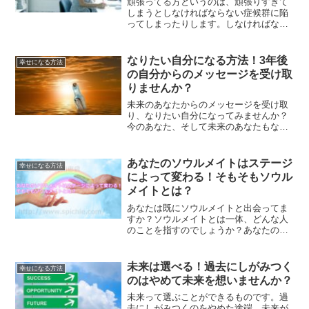
頑張ってる方というのは、頑張りすぎて
しまうとしなければならない症候群に陥
ってしまったりします。しなければなら
ない症候群に陥らないためにはどうした
らいいのかについて、解説していきま
す。
なりたい自分になる方法！3年後
幸せになる方法
の自分からのメッセージを受け取
りませんか？
未来のあなたからのメッセージを受け取
り、なりたい自分になってみませんか？
今のあなた、そして未来のあなたもなり
たい自分になることができるのが、未来
の自分からのメッセージを受け取ること
なのです。3年後の自分から受け取るメッ
あなたのソウルメイトはステージ
幸せになる方法
セージとは？
によって変わる！そもそもソウル
メイトとは？
あなたは既にソウルメイトと出会ってま
すか？ソウルメイトとは一体、どんな人
のことを指すのでしょうか？あなたのソ
ウルメイトについて、またソウルメイト
はステージによって変わっていくと言う
ことについてご紹介します。
未来は選べる！過去にしがみつく
幸せになる方法
のはやめて未来を想いませんか？
未来って選ぶことができるものです。過
去にしがみつくのをやめた途端、未来が