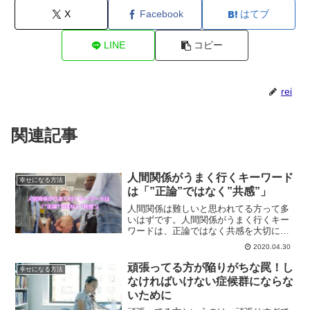
X
Facebook
はてブ
LINE
コピー
rei
関連記事
人間関係がうまく行くキーワード
幸せになる方法
は「”正論”ではなく”共感”」
人間関係は難しいと思われてる方って多
いはずです。人間関係がうまく行くキー
ワードは、正論ではなく共感を大切にす
ることです。どうすれば人間関係がうま
2020.04.30
く行くか？解説していきます。
頑張ってる方が陥りがちな罠！し
幸せになる方法
なければいけない症候群にならな
いために