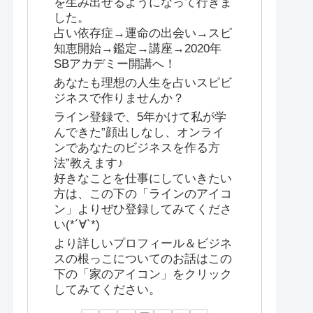
を生み出せるようになって行きま
した。
占い依存症→運命の出会い→スピ
知恵開始→鑑定→講座→2020年
SBアカデミー開講へ！
あなたも理想の人生を占いスピビ
ジネスで作りませんか？
ライン登録で、5年かけて私が学
んできた”顔出しなし、オンライ
ンであなたのビジネスを作る方
法”教えます♪
好きなことを仕事にしていきたい
方は、この下の「ラインのアイコ
ン」よりぜひ登録してみてくださ
い(*´∀`*)
より詳しいプロフィール＆ビジネ
スの根っこについてのお話はこの
下の「家のアイコン」をクリック
してみてください。